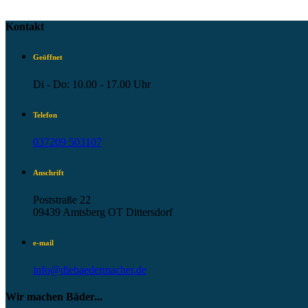
Kontakt
Geöffnet
Di - Do: 10.00 - 17.00 Uhr
Telefon
037209 503107
Anschrift
Poststraße 22
09439 Amtsberg OT Dittersdorf
e-mail
info@diebaedermacher.de
Wir machen Bäder...