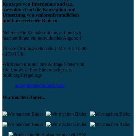
Konzepts von Interdomus und u.a.
spezialisiert auf die Konzeption und
Umsetzung von seniorenfreundlichen
und barrierefreien Bädern.
Nehmen Sie Kontakt mit uns auf und wir
machen Ihnen ein individuelles Angebot!
Unsere Öffnungszeiten sind Mo - Fr: 10.00
- 17.00 Uhr
Wir freuen uns auf Ihre Anfrage! Peter und
Ute Ludwig - Ihre Bädermacher aus
Stollberg/Erzgebirge
info@diebaedermacher.de
Wir machen Bäder...