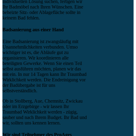
individuellen Lösung suchen, fertigen wir
Ihr Badmöbel nach Ihren Wünschen. Eine
beheizte Sitz- oder Ablagefläche sollte in
keinem Bad fehlen.
Badsanierung aus einer Hand
Eine Badsanierung ist zwangsläufig mit
Unannehmlichkeiten verbunden. Umso
wichtiger ist es, die Abläufe gut zu
organisieren. Wir koordinieren alle
beteiligten Gewerke. Wenn Sie einen Teil
selbst ausführen möchten, planen wir das
mit ein. In nur 14 Tagen kann Ihr Traumbad
Wirklichkeit werden. Die Endreinigung vor
der Badübergabe ist für uns
selbstverständlich.
Ob in Stollberg, Aue, Chemnitz, Zwickau
oder im Erzgebirge - wir lassen Ihr
Traumbad Wirklichkeit werden - zügig,
sauber und nach Ihrem Budget. Ihr Bad und
wir, sollten uns kennen lernen.
Wir sind Teilnehmer des ProAges