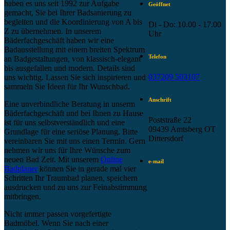
haben es uns seit 1992 zur Aufgabe
Geöffnet
gemacht, Sie bei Ihrer Badsanierung zu
begleiten und die Koordinierung von A bis
Di - Do: 10.00 - 17.00
Z zu übernehmen. In unserem
Uhr
Bäderfachgeschäft haben wir eine
Badausstellung mit einem breiten Spektrum
Telefon
an Badgestaltungen, von klassisch-elegant
bis ausgefallen und modern. Details sind
037209 503107
uns wichtig. Lassen Sie sich inspirieren und
sammeln Sie Ideen für Ihr Wunschbad.
Anschrift
Eine unverbindliche Beratung in unserm
Bäderfachgeschäft und bei Ihnen zu Hause
Poststraße 22
ist für uns selbstverständlich und eine
09439 Amtsberg OT
Grundlage für eine seriöse Planung. Bitte
Dittersdorf
vereinbaren Sie mit uns einen Termin. Gern
nehmen wir uns für Ihre Wünsche zum
neuen Bad Zeit. Mit unserem
Online
e-mail
Badplaner
können Sie in gerade mal vier
Schritten Ihr Traumbad planen, speichern
ausdrucken und zu uns zur Feinabstimmung
mitbringen.
Nicht immer passen vorgefertigte
Badmöbel. Wenn Sie nach einer