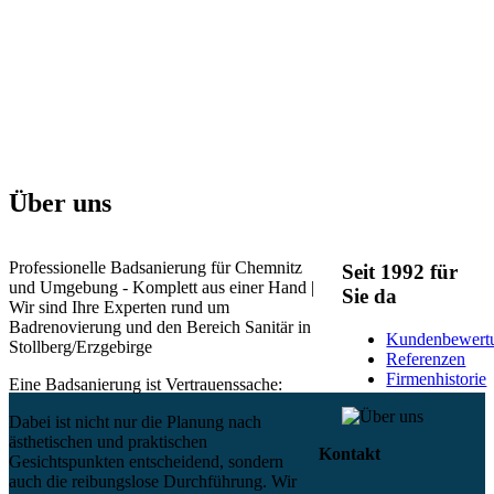
Über uns
Professionelle Badsanierung für Chemnitz
Seit 1992 für
und Umgebung - Komplett aus einer Hand |
Sie da
Wir sind Ihre Experten rund um
Badrenovierung und den Bereich Sanitär in
Kundenbewert
Stollberg/Erzgebirge
Referenzen
Firmenhistorie
Eine Badsanierung ist Vertrauenssache:
Dabei ist nicht nur die Planung nach
ästhetischen und praktischen
Kontakt
Gesichtspunkten entscheidend, sondern
auch die reibungslose Durchführung. Wir