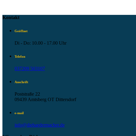
Kontakt
Geöffnet
Di - Do: 10.00 - 17.00 Uhr
Telefon
037209 503107
Anschrift
Poststraße 22
09439 Amtsberg OT Dittersdorf
e-mail
info@diebaedermacher.de